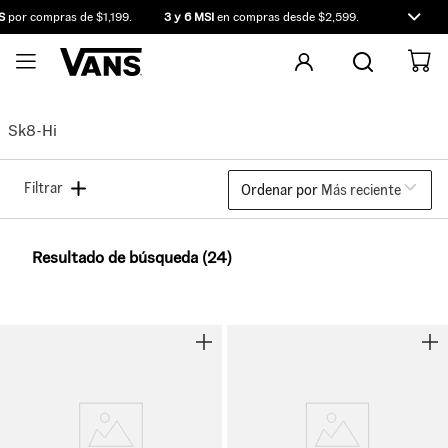
por compras de $1,199.
3 y 6 MSI
en compras desde $2,599.
Compra ante
Sk8-Hi
Filtrar
Ordenar por
Más reciente
Resultado de búsqueda (24)