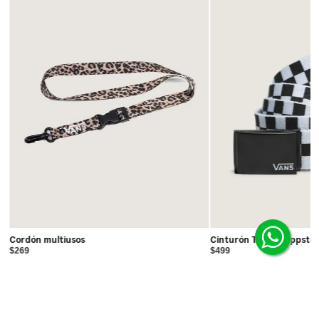
Cordón multiusos
Cinturón Tejido Deppste
$269
$499