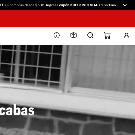
en compras desde $500. Ingresa
cupón KUESKINUEVO40
directamente en Kueski.
scabas