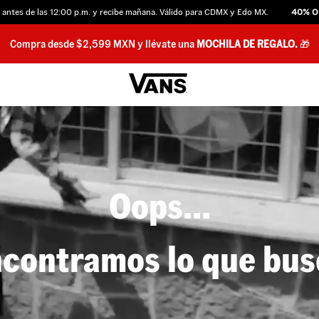
es de las 12:00 p.m. y recibe mañana. Válido para CDMX y Edo MX.
40% OFF
Compra desde $2,599 MXN y llévate una
MOCHILA DE REGALO.
🎁
Oops...
contramos lo que bu