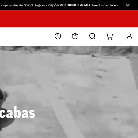
pras desde $500. Ingresa
cupón KUESKINUEVO40
directamente en Kueski.
scabas