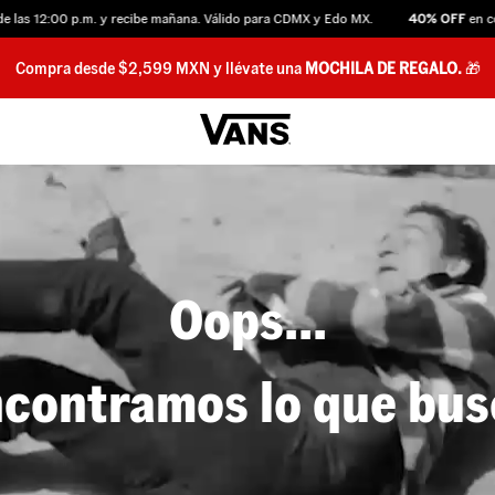
as 12:00 p.m. y recibe mañana. Válido para CDMX y Edo MX.
40% OFF
en com
Compra desde $2,599 MXN y llévate una
MOCHILA DE REGALO.
🎁
Oops...
contramos lo que bu