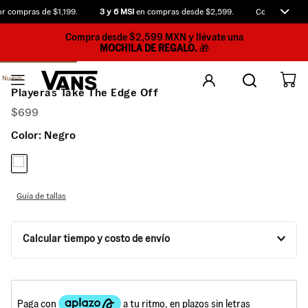
 compras de $1,199.
3 y 6 MSI
en compras desde $2,599.
Compra antes 
Compra desde $2,599 MXN y llévate una
MOCHILA DE REGALO.
🎁
Nuevo
Playeras Take The Edge Off
$
699
Color:
Negro
Guía de tallas
Calcular tiempo y costo de envío