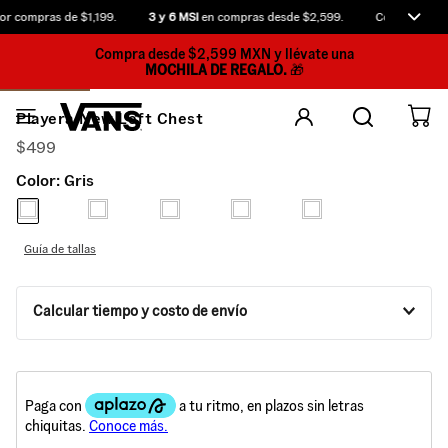
r compras de $1,199.
3 y 6 MSI
en compras desde $2,599.
Compra antes 
Compra desde $2,599 MXN y llévate una
MOCHILA DE REGALO.
🎁
Playera New Left Chest
$
499
Color:
Gris
Guía de tallas
Calcular tiempo y costo de envío