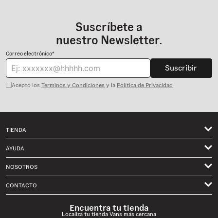
Suscríbete a
nuestro Newsletter.
Correo electrónico*
Suscribir
Acepto los
Términos y Condiciones
y la
Política de Privacidad
TIENDA
Hombre
AYUDA
Mujer
NOSOTROS
Mis pedidos
Niños
Términos de Uso
CONTACTO
Envíos
Classics
Privacidad
Solicita un Cambio o Devolución Aquí
Contactanos por Whatsapp
Skate
Encuentra tu tienda
Historia Vans
Localiza tu tienda Vans más cercana
Preguntas Frecuentes
Formulario de Contacto