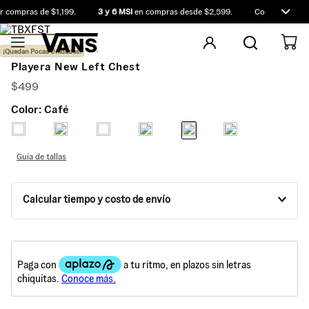
 compras de $1,199.
3 y 6 MSI
en compras desde $2,599.
Compra antes d
¡Quedan Pocas Unidades!
Playera New Left Chest
$
499
Color:
Café
Guía de tallas
Calcular tiempo y costo de envío