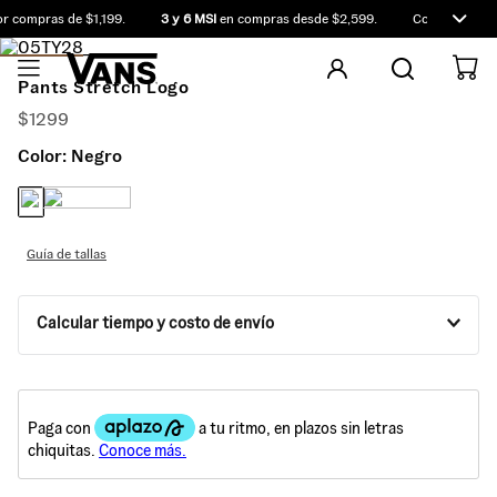
 compras de $1,199.
3 y 6 MSI
en compras desde $2,599.
Compra antes d
Pants Stretch Logo
$
1299
Color:
Negro
Guía de tallas
Calcular tiempo y costo de envío