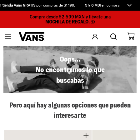
 tienda Vans GRATIS
por compras de $1,199.
3 y 6 MSI
en compras desde $2,5
Compra desde $2,599 MXN y llévate una
MOCHILA DE REGALO.
🎁
Oops...
No encontramos lo que
buscabas
Pero aquí hay algunas opciones que pueden
interesarte