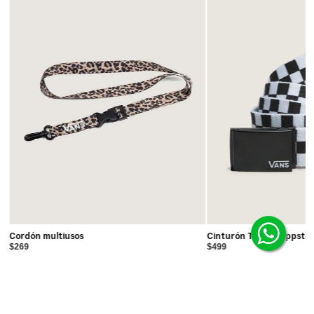
Cordón multiusos
Cinturón Tejido Deppste
$269
$499