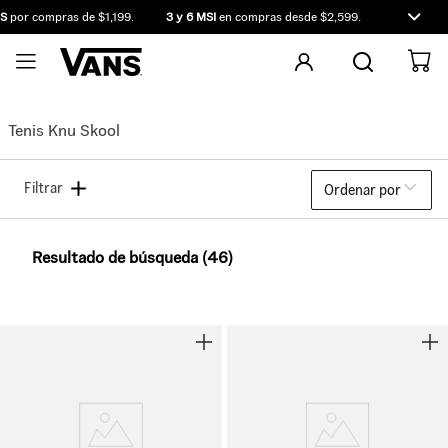
por compras de $1,199.
3 y 6 MSI
en compras desde $2,599.
Compra ante
Tenis Knu Skool
Filtrar
Ordenar por
Resultado de búsqueda (46)