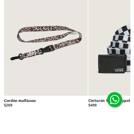
Cordón multiusos
Cinturón Tejido Deppste
$269
$499