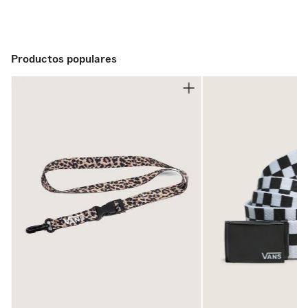
Su corte bajo con punta cuadrada y el upper de piel lisa
crean un look limpio y refinado, pensado para moverse
•
Cierre de agujetas para un ajuste personalizado
con naturalidad entre lo clásico y lo contemporáneo.
•
Agujeta redonda principal con segunda agujeta plana
El interior de forro mínimo envuelve el pie con una
Productos populares
tonal de algodón
sensación ligera y minimalista, mientras que la plantilla
Sola Foam ADC ofrece comodidad duradera para el día a
•
Forro mínimo para una sensación ligera y natural
día. Rematada con una suela waffle de goma y plantilla de
piel, esta silueta combina gracia, funcionalidad y un
•
Plantilla Sola Foam ADC (All-Day Comfort) para
diseño pensado para quienes ven el estilo como una forma
amortiguación suave y duradera
de expresión.
•
Fabricada con al menos 30% de PU biobasado,
parcialmente derivado de plantas
•
Certificación USDA Certified Biobased
•
Plantilla de piel
•
Suela de goma con el patrón waffle característico de
Vans para tracción confiable