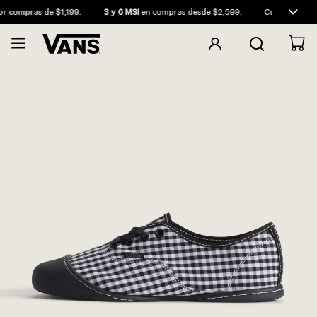
 compras de $1,199.
3 y 6 MSI
en compras desde $2,599.
Compra antes d