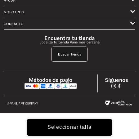
AYUDA
Mujer
NOSOTROS
Mis pedidos
Niños
Términos de Uso
CONTACTO
Envíos
Classics
Privacidad
Solicita un Cambio o Devolución Aquí
Contactanos por Whatsapp
Skate
Encuentra tu tienda
Historia Vans
Localiza tu tienda Vans más cercana
Preguntas Frecuentes
Formulario de Contacto
Trabaja con nosotros
Política de Garantía
vans.mx@customercare.global
Buscar tienda
Términos y Condiciones Cambios y Devoluciones
Lunes a Viernes: 09:00 a 19:00 hrs
Términos y Condiciones Campañas
Síguenos
Métodos de pago
Términos y condiciones Hot Sale
Términos y Condiciones Eventos HOV
Aviso de Privacidad y Reglas Skate park HOV CDMX
© VANS, A VF COMPANY
Solicitar Factura
Seleccionar talla