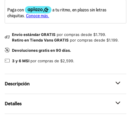
Envío estándar GRATIS
por compras desde $1.799.
Retiro en Tienda Vans GRATIS
por compras desde $1.199.
Devoluciones gratis en 90 días.
3 y 6 MSI
por compras de $2,599.
Descripción
Referencia: VN000EDXBLA
Detalles
Elegancia sutil, con actitud Vans.
Esta silueta femenina reinventa la inspiración del ballet
•
Tenis de corte bajo con punta cuadrada
desde una mirada moderna y segura.
•
Upper de piel para un acabado suave y resistente