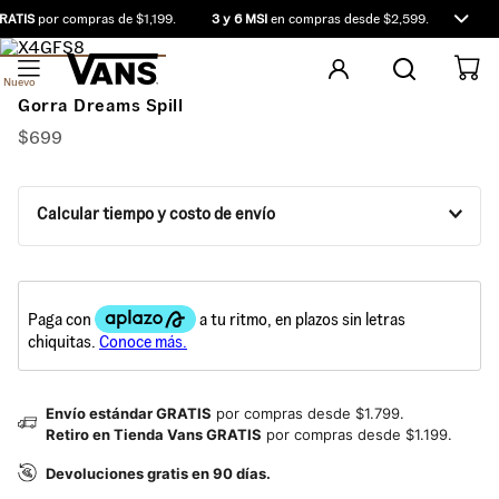
RATIS
por compras de $1,199.
3 y 6 MSI
en compras desde $2,599.
Compra
Nuevo
Gorra Dreams Spill
$
699
Calcular tiempo y costo de envío
Envío estándar GRATIS
por compras desde $1.799.
Retiro en Tienda Vans GRATIS
por compras desde $1.199.
Devoluciones gratis en 90 días.