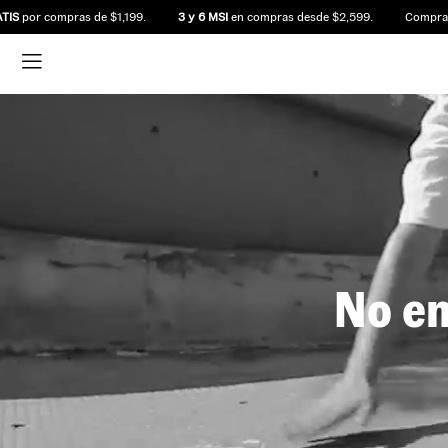
S
por compras de $1,199.
3 y 6 MSI
en compras desde $2,599.
Compra ant
No en