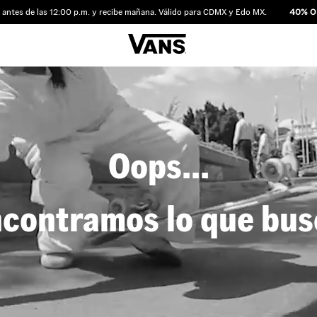
es de las 12:00 p.m. y recibe mañana. Válido para CDMX y Edo MX.
40% OFF
Oops...
contramos lo que bu