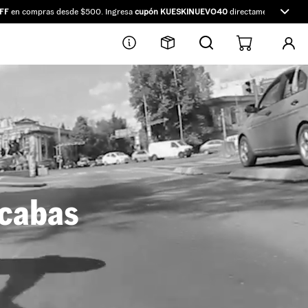
en compras desde $500. Ingresa
cupón KUESKINUEVO40
directamente en Kueski.
scabas