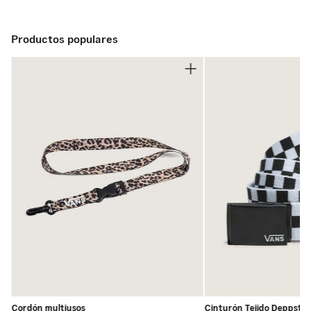
clásico carpenter con un corte suelto y relajado, ideal
para usarlos todo el día, ya sea patinando o en plan chill.
Están confeccionados en canvas de peso medio que
Productos populares
ofrece durabilidad y resistencia, mientras que los detalles
utilitarios refuerzan su look auténtico. El acabado con
lavado vintage aporta una sensación desgastada desde el
primer uso, y los botones tipo shank facilitan el cierre
reduciendo el desgaste de la tela.
Detalles:
- Pantalón de canvas de 12 oz
- Diseño carpenter tradicional
- Presilla para martillo y bolsillo para herramientas
- Etiqueta tejida en el bolsillo trasero para branding
- Gráfico y lavado vintage para un look desgastado
- Cierre con botones tipo shank
- Corte loose para un ajuste amplio y cómodo
Cordón multiusos
Cinturón Tejido Deppster