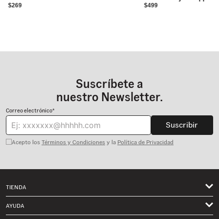
$269
$499
- Abertura de pierna: 18.5”
- 100% algodón
Suscríbete a
nuestro Newsletter.
Correo electrónico*
Suscribir
Acepto los
Términos y Condiciones
y la
Política de Privacidad
TIENDA
Hombre
AYUDA