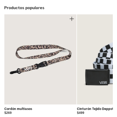
colección de playeras.
•
100% algodón
Productos populares
Cordón multiusos
Cinturón Tejido Deppster
$269
$499