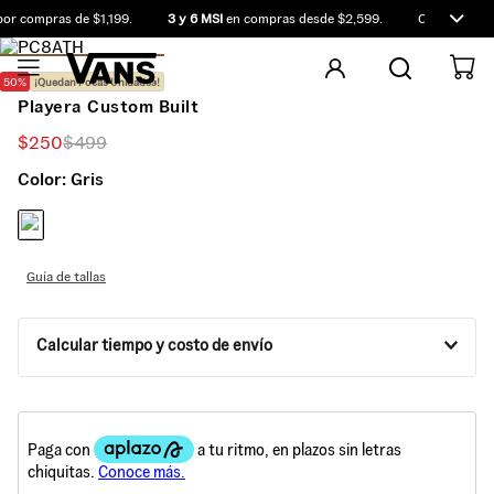
r compras de $1,199.
3 y 6 MSI
en compras desde $2,599.
Compra antes 
50%
¡Quedan Pocas Unidades!
Playera Custom Built
$
250
$
499
Color:
Gris
Guía de tallas
Calcular tiempo y costo de envío