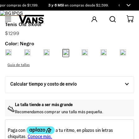
or compras de $1,199.
3 y 6 MSI
en compras desde $2,599.
Compra antes
Tenis Old Skool
$
1299
Color:
Negro
Guía de tallas
Calcular tiempo y costo de envío
La talla tiende a ser más
grande
Recomendamos comprar una talla más
pequeña
.