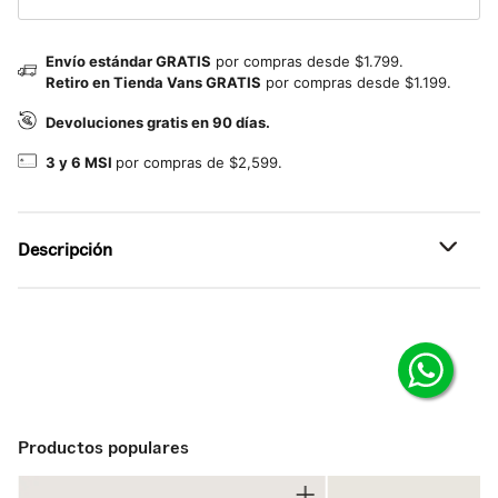
Envío estándar GRATIS
por compras desde $1.799.
Retiro en Tienda Vans GRATIS
por compras desde $1.199.
Devoluciones gratis en 90 días.
3 y 6 MSI
por compras de $2,599.
Descripción
Referencia: VN0A38G1P0S
El Old Skool, el tenis de skate clásico de Vans y el primero
en presentar el icónico sidestripe, es un calzado de corte
choclo agujetado construido en canvas macizo y piel
sintética. Cuenta con una punta que resiste el uso
continuo, collarines acolchados que ofrecen soporte y
flexibilidad, además de la suela waffle de hule distintiva de
Productos populares
Vans.