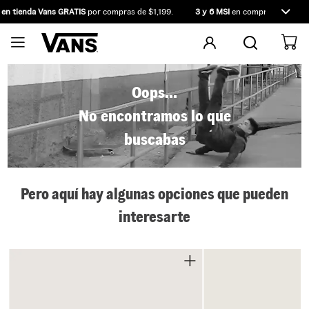
 en tienda Vans GRATIS
por compras de $1,199.
3 y 6 MSI
en compras desde $2
Oops...
No encontramos lo que
buscabas
Pero aquí hay algunas opciones que pueden
interesarte