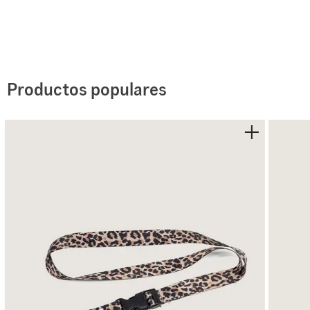
El Vans Waffle Cuff Beanie está confeccionado 100 % en
Productos populares