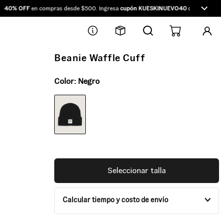
0% OFF
en compras desde $500. Ingresa
cupón KUESKINUEVO40
directamente e
Beanie Waffle Cuff
Color:
Negro
Seleccionar talla
Calcular tiempo y costo de envío