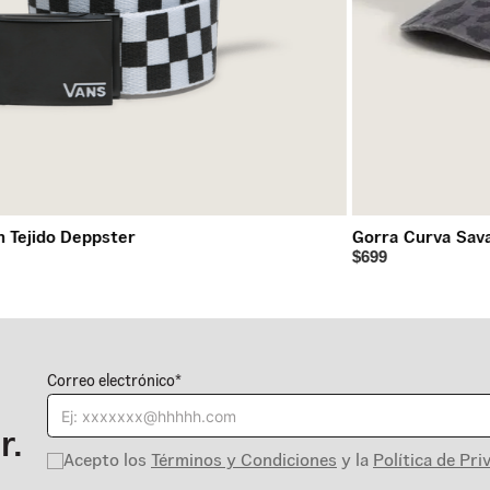
n Tejido Deppster
Gorra Curva Sav
$699
Correo electrónico*
r.
Acepto los
Términos y Condiciones
y la
Política de Pri