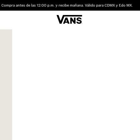
mpra antes de las 12:00 p.m. y recibe mañana. Válido para CDMX y Edo MX.
4