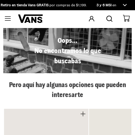
Retiro en tienda Vans GRATIS
por compras de $1,199.
3 y 6 MSI
en compras de
Oops...
No encontramos lo que
buscabas
Pero aquí hay algunas opciones que pueden
interesarte