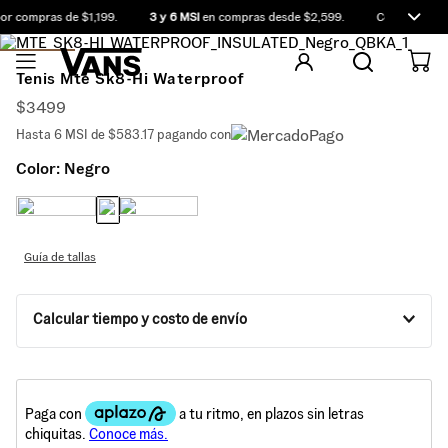
r compras de $1,199.
3 y 6 MSI
en compras desde $2,599.
Compra antes 
Tenis Mte Sk8-Hi Waterproof
$
3499
Hasta
6
MSI de
$583.17
pagando con
Color:
Negro
Guía de tallas
Calcular tiempo y costo de envío