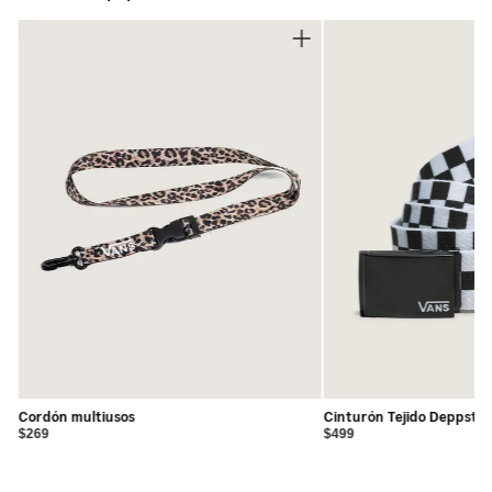
•
66 % algodón, 19 % poliéster, 10 % nailon, 3 %
elastodieno, 2 % elastano.
Cordón multiusos
Cinturón Tejido Deppster
$269
$499