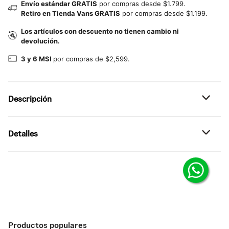
Envío estándar GRATIS
por compras desde $1.799.
Retiro en Tienda Vans GRATIS
por compras desde $1.199.
Los artículos con descuento no tienen cambio ni
devolución.
3 y 6 MSI
por compras de $2,599.
Descripción
Referencia: VN000QBSBRD
Detalles
Los calcetines Bergman están diseñados para el día a día,
combinando un tejido ligero con un ajuste clásico que
llega justo por encima del tobillo. Con detalles del
•
Corte bajo llega justo por encima del tobillo.
logotipo en jacquard y un tacto cómodo.
•
Construcción de tejido fino para una comodidad
transpirable.
•
El logotipo de Vans en jacquard añade un toque sutil a la
marca.
Productos populares