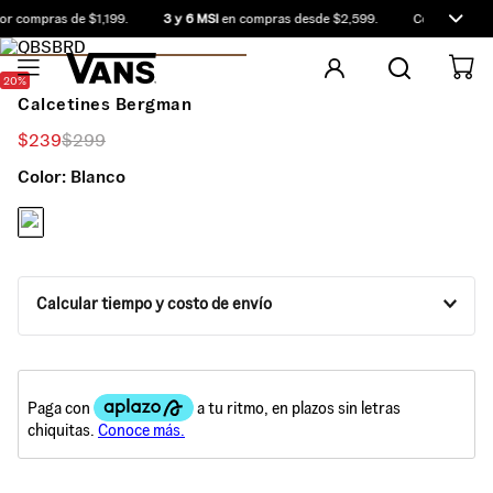
r compras de $1,199.
3 y 6 MSI
en compras desde $2,599.
Compra antes 
20%
Calcetines Bergman
$
239
$
299
Color:
Blanco
Calcular tiempo y costo de envío