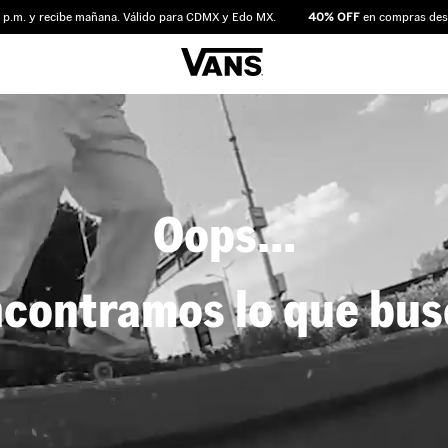
m. y recibe mañana. Válido para CDMX y Edo MX.
40% OFF
en compras desde 
Oops...
contramos lo que bu