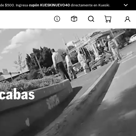
$500. Ingresa
cupón KUESKINUEVO40
directamente en Kueski.
10% OFF
par
scabas