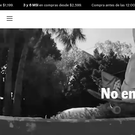
,199.
3 y 6 MSI
en compras desde $2,599.
Compra antes de las 12:00 p.
No en