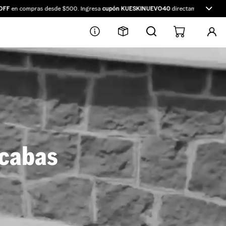
F
en compras desde $500. Ingresa
cupón KUESKINUEVO40
directamente en Kueski
scabas