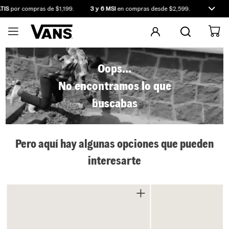
TIS
por compras de $1,199.
3 y 6 MSI
en compras desde $2,599.
Compra a
Oops...
No encontramos lo que
buscabas
Pero aquí hay algunas opciones que pueden
interesarte