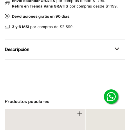
Envío estándar GRATIS
por compras desde $1.799.
Retiro en Tienda Vans GRATIS
por compras desde $1.199.
Devoluciones gratis en 90 días.
3 y 6 MSI
por compras de $2,599.
Descripción
Referencia: VN000D60BKA
Listo para la aventura. Donde sea, cuando sea.
La vida rara vez sigue el plan, pero el MTE UltraRange 2.0
RW te mantiene en movimiento en cada giro y desafío. Su
parte superior transpirable, reforzada con Rapidweld,
equilibra perfectamente durabilidad y ajuste ligero. La
Productos populares
entresuela UltraCush Lite amortigua cada paso para
reducir la fatiga en días largos, mientras que la suela
waffle invertida ofrece una tracción confiable en terrenos
impredecibles. Diseñado para brindar estabilidad y
comodidad cuando el camino se complica, este es el