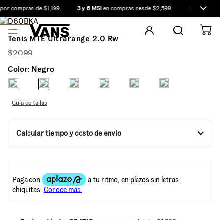
or compras de $1,199.
3 y 6 MSI
en compras desde $2,599.
Compra antes
Tenis MTE Ultrarange 2.0 Rw
$
2099
Color:
Negro
Guía de tallas
Calcular tiempo y costo de envío