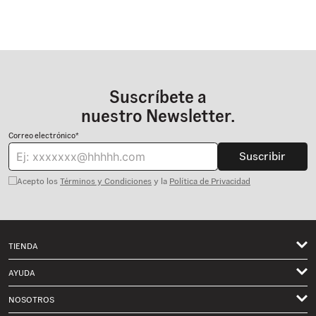
Suscríbete a
nuestro Newsletter.
Correo electrónico*
Suscribir
Acepto los
Términos y Condiciones
y la
Política de Privacidad
TIENDA
Hombre
AYUDA
Mujer
NOSOTROS
Mis pedidos
Niños