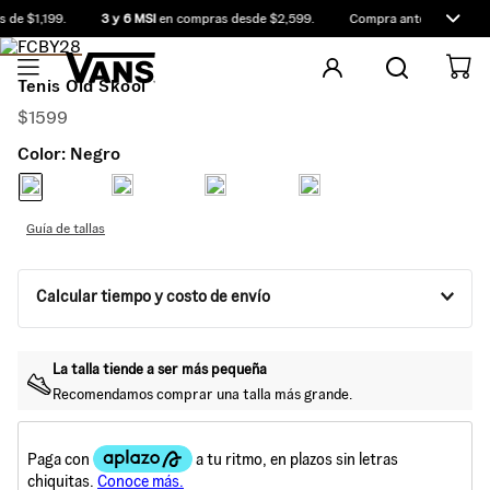
de $1,199.
3 y 6 MSI
en compras desde $2,599.
Compra antes de las 12:
Tenis Old Skool
$
1599
Color:
Negro
Guía de tallas
Calcular tiempo y costo de envío
La talla tiende a ser más
pequeña
Recomendamos comprar una talla más
grande
.