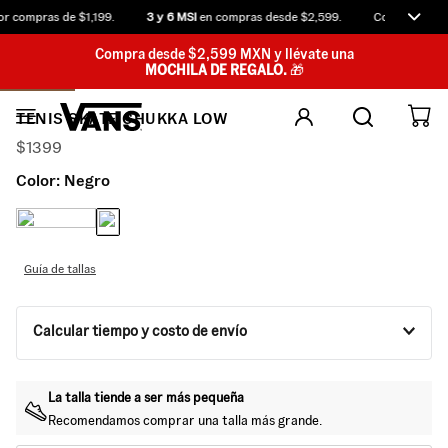
r compras de $1,199.
3 y 6 MSI
en compras desde $2,599.
Compra antes 
Compra desde $2,599 MXN y llévate una
MOCHILA DE REGALO.
🎁
TENIS SKATE CHUKKA LOW
$
1399
Color:
Negro
Guía de tallas
Calcular tiempo y costo de envío
La talla tiende a ser más
pequeña
Recomendamos comprar una talla más
grande
.