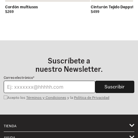
Cordón multiusos
Cinturón Tejido Deppster
$269
$499
Suscríbete a
nuestro Newsletter.
Correo electrónico*
Suscribir
Acepto los
Términos y Condiciones
y la
Política de Privacidad
TIENDA
Hombre
AYUDA