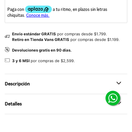
Envío estándar GRATIS
por compras desde $1.799.
Retiro en Tienda Vans GRATIS
por compras desde $1.199.
Devoluciones gratis en 90 días.
3 y 6 MSI
por compras de $2,599.
Descripción
Referencia: VN0A4BX40I4
Detalles
Los Skate Chukka Low, diseñados por el equipo de skate
de Vans e inspirados en clásicos como los Authentic y los
Chukka Boot, están fabricados con una parte superior de
•
ACOLCHADO MEJORADO - Las plantillas mejoradas
gamuza resistente y lona de 6 onzas, suelas tipo waffle
ofrecen una mayor amortiguación y protección contra los
originales de Vans fabricadas con una goma que ofrece
impactos.