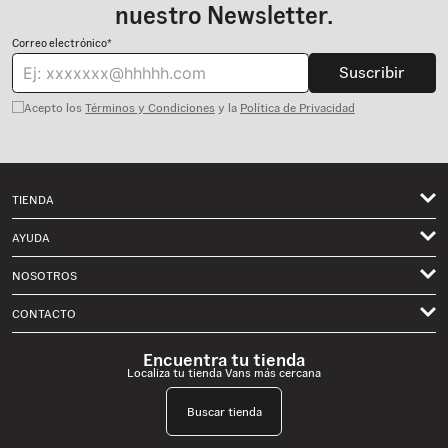
nuestro Newsletter.
Correo electrónico*
Suscribir
Acepto los
Términos y Condiciones
y la
Política de Privacidad
TIENDA
Hombre
AYUDA
Mujer
NOSOTROS
Mis pedidos
Niños
Términos de Uso
CONTACTO
Envíos
Classics
Privacidad
Solicita un Cambio o Devolución Aquí
Contactanos por Whatsapp
Skate
Encuentra tu tienda
Historia Vans
Localiza tu tienda Vans más cercana
Preguntas Frecuentes
Formulario de Contacto
Trabaja con nosotros
Política de Garantía
vans.mx@customercare.global
Buscar tienda
Términos y Condiciones Cambios y Devoluciones
Lunes a Viernes: 09:00 a 19:00 hrs