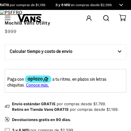
RATIS
por compras de $1,199.
3 y 6 MSI
en compras desde $2,599.
Compra
Mochila Vans Utility
$
999
Calcular tiempo y costo de envío
Envío estándar GRATIS
por compras desde $1.799.
Retiro en Tienda Vans GRATIS
por compras desde $1.199.
Devoluciones gratis en 90 días.
3 y 6 MSI
por compras de $2,599.