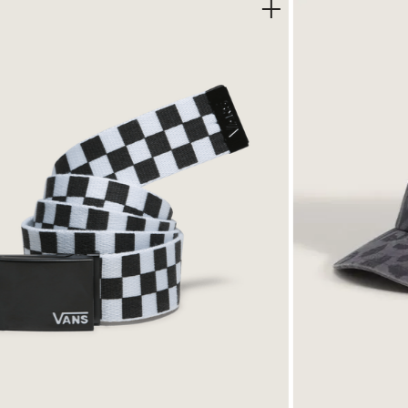
agarre y soporte confiables
 probada desde 1966
dad sobre la tabla
s