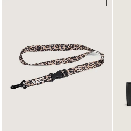
•
Compuesto de goma Van Doren™ Gum Rubber para un 
•
Suela waffle con diseño característico para tracción
•
Suela vulcanizada que mejora la sensibilidad y flexibili
•
Sidestripe™ icónica para un look auténticamente Van