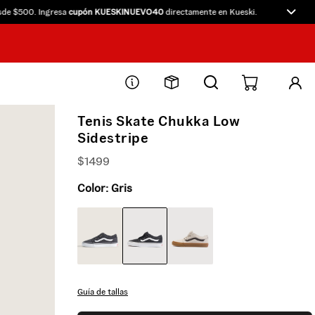
$500. Ingresa
cupón KUESKINUEVO40
directamente en Kueski.
10% OFF
par
Tenis Skate Chukka Low
Sidestripe
$
1499
Color:
Gris
Guía de tallas