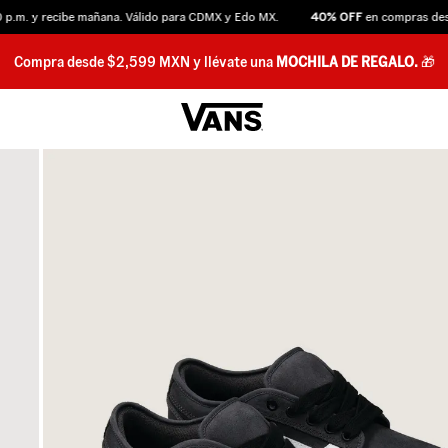
m. y recibe mañana. Válido para CDMX y Edo MX.
40% OFF
en compras desde 
Compra desde $2,599 MXN y llévate una
MOCHILA DE REGALO.
🎁