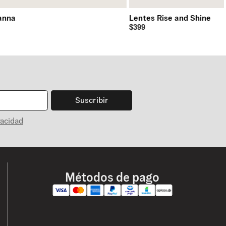
anna
Lentes Rise and Shine
$399
Suscribir
vacidad
Métodos de pago