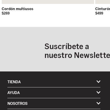
Cordón multiusos
Cinturó
$269
$499
Suscríbete a
nuestro Newslette
TIENDA
Hombre
AYUDA
Mujer
Mis pedidos
NOSOTROS
Niños
Envíos