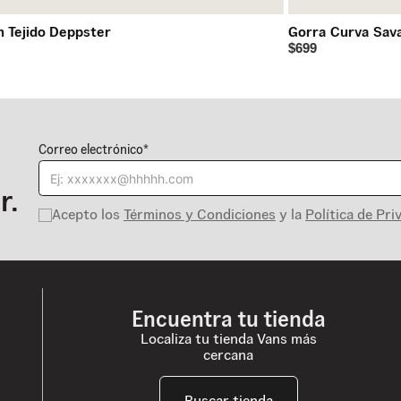
n Tejido Deppster
Gorra Curva Sav
$699
Correo electrónico*
r.
Acepto los
Términos y Condiciones
y la
Política de Pri
Encuentra tu tienda
Localiza tu tienda Vans más
cercana
Buscar tienda