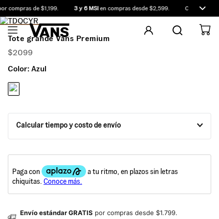
r compras de $1,199.
3 y 6 MSI
en compras desde $2,599.
Compra antes 
Tote grande Vans Premium
$
2099
Color:
Azul
Calcular tiempo y costo de envío
Envío estándar GRATIS
por compras desde $1.799.