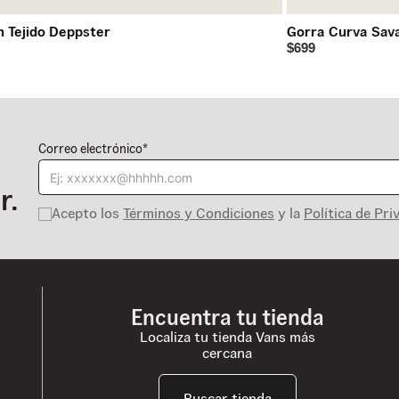
n Tejido Deppster
Gorra Curva Sav
$699
Correo electrónico*
r.
Acepto los
Términos y Condiciones
y la
Política de Pri
Encuentra tu tienda
Localiza tu tienda Vans más
cercana
Buscar tienda