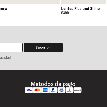
anna
Lentes Rise and Shine
$399
Suscribir
vacidad
Métodos de pago