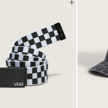
ción suave y durabilidad sin pesarte.
 ligero, casi imperceptible.
te® para una comodidad superior.
affle característico de Vans.
engüeta y paneles SideStripe™ de doble capa para un toque de co
a que combina dos texturas resistentes.