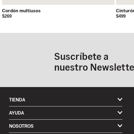
Cordón multiusos
Cinturó
$269
$499
Suscríbete a
nuestro Newslette
TIENDA
Hombre
AYUDA
Mujer
Mis pedidos
NOSOTROS
Niños
Envíos