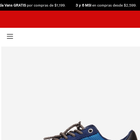
 Vans GRATIS
por compras de $1,199.
3 y 6 MSI
en compras desde $2,599.