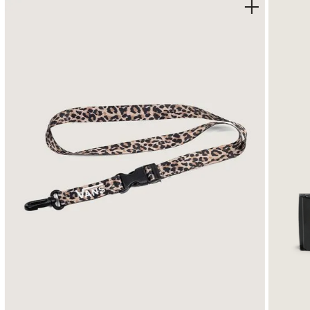
•
Pisada ligera: Entresuela de EVA que ofrece amortigua
•
Sensación natural: Forro mínimo para un calce suave y
•
Tecnología en cada paso: Plantilla de espuma OrthoLi
•
Agarre de leyenda: Suela de caucho con el diseño de w
•
Sello de historia: Branding original ""Serio"" en la l
•
Mezcla de materiales: Parte superior de gamuza y lon