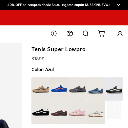
40% OFF
en compras desde $500. Ingresa
cupón KUESKINUEVO40
directamente
Tenis Super Lowpro
$
1899
Color:
Azul