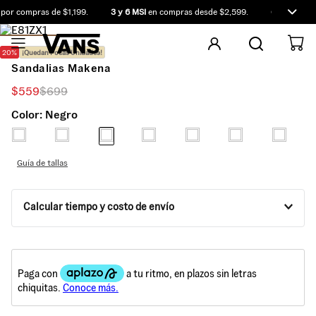
por compras de $1,199.
3 y 6 MSI
en compras desde $2,599.
Compra ante
20%
¡Quedan Pocas Unidades!
Sandalias Makena
$
559
$
699
Color:
Negro
Guía de tallas
Calcular tiempo y costo de envío