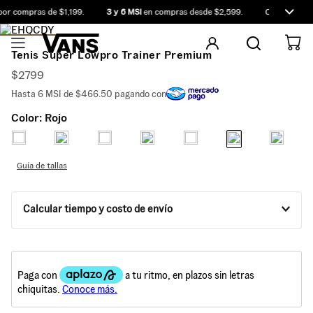
or compras de $1,199.
3 y 6 MSI
en compras desde $2,599.
Compra antes
Tenis Super Lowpro Trainer Premium
$
2799
Hasta
6
MSI de
$466.50
pagando con
Color:
Rojo
Guía de tallas
Calcular tiempo y costo de envío