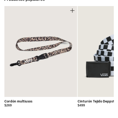
según tu mood
doble envoltura de agujetas intercambiables añade un
giro moderno, funcional y personalizable.
•
Lengüeta y cuello acolchados para un ajuste cómodo y
con soporte
Anclados por la icónica Sidestripe™, estos tenis conectan
la estética retro con la versatilidad del uso diario,
•
Entresuela EVA de perfil bajo que ofrece comodidad
demostrando que el diseño atemporal siempre avanza.
ligera
•
Plantilla OrthoLite® para una amortiguación superior
•
Branding heritage “Serio” en la lengüeta
•
Sidestripe™ icónica que refuerza la conexión con el
legado Vans
•
Parte superior de gamuza para un acabado suave y con
textura
•
Incluye un set extra de agujetas
Cordón multiusos
Cinturón Tejido Deppster
$269
$499