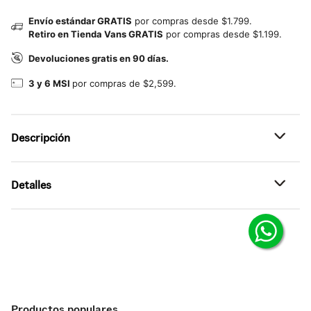
Envío estándar GRATIS
por compras desde $1.799.
Retiro en Tienda Vans GRATIS
por compras desde $1.199.
Devoluciones gratis en 90 días.
3 y 6 MSI
por compras de $2,599.
Descripción
Referencia: VN000EHQCDY
Detalles
La herencia se une al movimiento.
Unos tenis de corte bajo insoirados en el legado de diseño
•
Tenis de corte bajo inspirados en el calzado deportivo
Vans de los 80´s.
vintage
Los tenis Super lowpro Trainer Premium toman
•
Sistema de doble envoltura de agujetas que aporta un
inspiración directa de los archivos de Vans de los años
toque moderno, funcional y personalizable
80, una era marcada por el diseño audaz y el movimiento
constante. Su construcción cupsole de corte bajo
•
Agujetas intercambiables, permite ajustar el estilo
equilibra comodidad y control, mientras que el sistema de
Productos populares