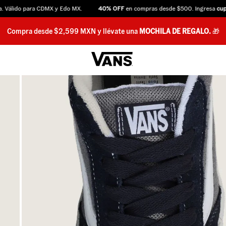
álido para CDMX y Edo MX.
40% OFF
en compras desde $500. Ingresa
cupón
Compra desde $2,599 MXN y llévate una
MOCHILA DE REGALO.
🎁