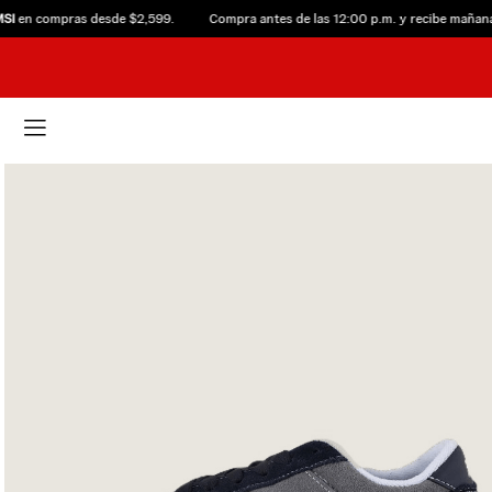
n compras desde $2,599.
Compra antes de las 12:00 p.m. y recibe mañana. V