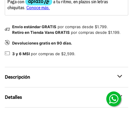
Envío estándar GRATIS
por compras desde $1.799.
Retiro en Tienda Vans GRATIS
por compras desde $1.199.
Devoluciones gratis en 90 días.
3 y 6 MSI
por compras de $2,599.
Descripción
Referencia: VN000D6SCCZ
Detalles
El calzado definitivo para todos los días.
No jugamos con los clásicos. Los tenis Cruze 3.0
•
Tenis de corte bajo con construcción heredada y estilo
combinan tradición y estilo contemporáneo para ofrecer
urbano contemporáneo
comodidad durante todo el día y un diseño que nunca
pasa de moda. Con su Sidestripe™ icónica, costuras
•
Punta perforada para mayor transpirabilidad y
tonales visibles y silueta elegante, este calzado de corte