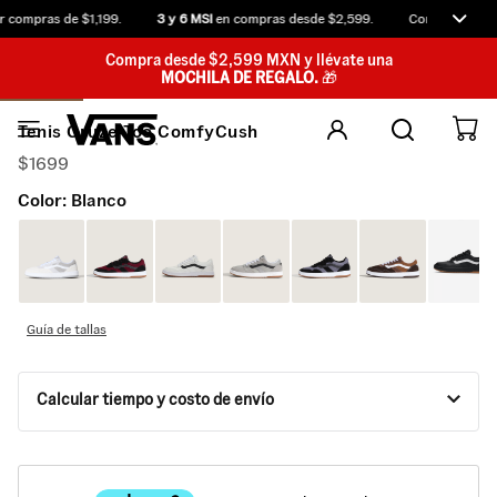
 compras de $1,199.
3 y 6 MSI
en compras desde $2,599.
Compra antes d
Compra desde $2,599 MXN y llévate una
MOCHILA DE REGALO.
🎁
Tenis Cruze Too ComfyCush
$
1699
Color:
Blanco
Guía de tallas
Calcular tiempo y costo de envío