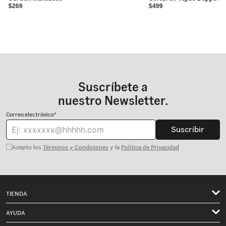
$269
$499
Suscríbete a
nuestro Newsletter.
Correo electrónico*
Suscribir
Acepto los
Términos y Condiciones
y la
Política de Privacidad
TIENDA
Hombre
AYUDA