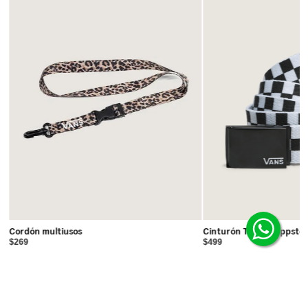
Cordón multiusos
Cinturón Tejido Deppste
$269
$499