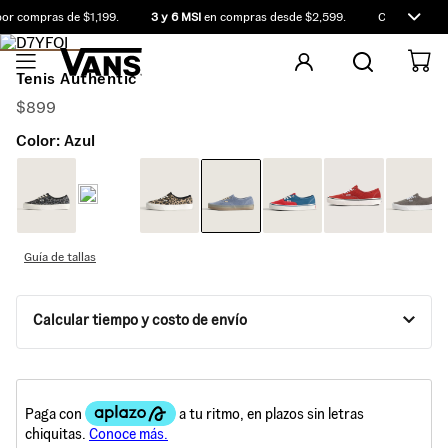
r compras de $1,199.
3 y 6 MSI
en compras desde $2,599.
Compra antes 
Tenis Authentic
$
899
Color:
Azul
Guía de tallas
Calcular tiempo y costo de envío