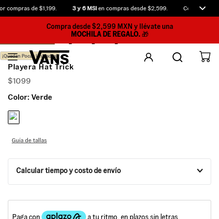
r compras de $1,199.
3 y 6 MSI
en compras desde $2,599.
Compra antes 
Compra desde $2,599 MXN y llévate una
MOCHILA DE REGALO.
🎁
¡Quedan Pocas Unidades!
Playera Hat Trick
$
1099
Color:
Verde
Guía de tallas
Calcular tiempo y costo de envío