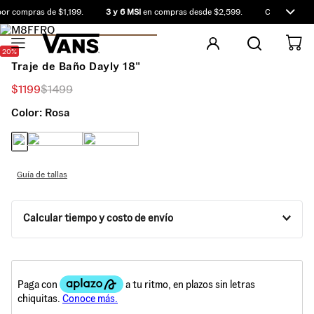
r compras de $1,199.
3 y 6 MSI
en compras desde $2,599.
Compra antes 
20%
Traje de Baño Dayly 18"
$
1199
$
1499
Color:
Rosa
Guía de tallas
Calcular tiempo y costo de envío