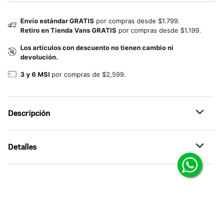
Envío estándar GRATIS
por compras desde $1.799.
Retiro en Tienda Vans GRATIS
por compras desde $1.199.
Los artículos con descuento no tienen cambio ni
devolución.
3 y 6 MSI
por compras de $2,599.
Descripción
Referencia: VN000M8FFRQ
Detalles
Hecho para moverse.
Tr5aje de baño clásico diseñado para durar y
•
Tejido stretch en 4 direcciones para mayor confort y
acompañarte en cada movimiento.
movilidad
el traje de bañño Daily AOP está pensado para ofrecer
•
Largo de 18” que queda arriba de la rodilla
rendimiento y comodidad dentro y fuera del agua. Su
confección en tejido stretch en 4 direcciones permite una
•
Diseño resistente, ideal para uso en agua y actividades