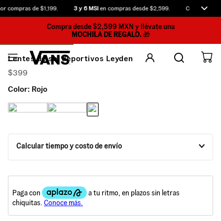
r compras de $1,199.
3 y 6 MSI
en compras desde $2,599.
Compra antes 
Compra desde $2,599 MXN y llévate una
MOCHILA DE REGALO.
🎁
Lentes de sol deportivos Leyden
$
399
Color:
Rojo
Calcular tiempo y costo de envío