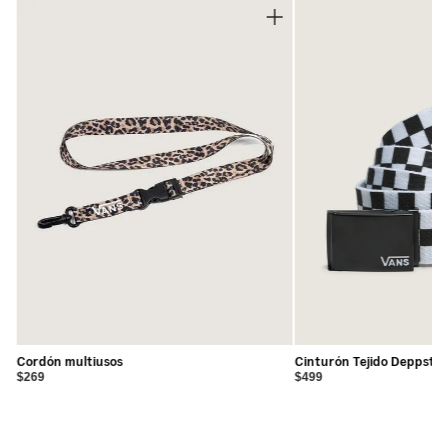
•
Se venden en paquete de 3 pares
•
66% algodón, 19% poliéster, 10% nylon, 3% elastodieno,
2% elastano
Cordón multiusos
Cinturón Tejido Deppster
$269
$499