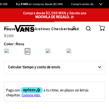
,199.
3 y 6 MSI
en compras desde $2,599.
Compra antes de las 12:00 p.
Compra desde $2,599 MXN y llévate una
MOCHILA DE REGALO.
🎁
Paquete de 3 calcetines Checkerboard
$
399
Color:
Rosa
Calcular tiempo y costo de envío