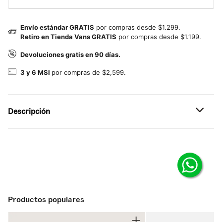
Envío estándar GRATIS
por compras desde $1.299.
Retiro en Tienda Vans GRATIS
por compras desde $1.199.
Devoluciones gratis en 90 días.
3 y 6 MSI
por compras de $2,599.
Descripción
Referencia: VN000DA4C0T
Vans Skate Kyle Walker
Rendimiento profesional.
Los tenis Skate Kyle Walker combinan estilo clásico,
comodidad óptima y durabilidad lista para skate, justo
Productos populares
como a Kyle le gusta. Inspirados en el espíritu de “Tornado
Alley” en Oklahoma, este modelo signature está diseñado
para empujar tu skate al siguiente nivel.