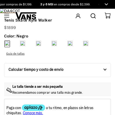
or compras de $1,199.
3 y 6 MSI
en compras desde $2,599.
Compra ante
Tenis Skate Kyle Walker
$
1899
Color:
Negro
Guía de tallas
Calcular tiempo y costo de envío
La talla tiende a ser más
pequeña
Recomendamos comprar una talla más
grande
.