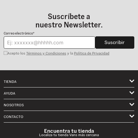
- Suela específica para bicicleta diseñada para control del
pedal y agarre
Suscríbete a
nuestro Newsletter.
Correo electrónico*
Suscribir
Acepto los
Términos y Condiciones
y la
Política de Privacidad
TIENDA
Hombre
AYUDA
Mujer
NOSOTROS
Mis pedidos
Niños
Términos de Uso
CONTACTO
Envíos
Classics
Privacidad
Solicita un Cambio o Devolución Aquí
Contactanos por Whatsapp
Skate
Encuentra tu tienda
Historia Vans
Localiza tu tienda Vans más cercana
Preguntas Frecuentes
Formulario de Contacto