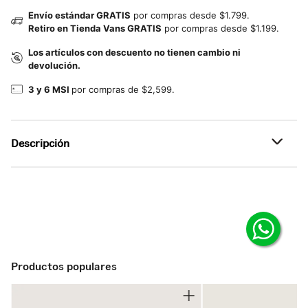
Envío estándar GRATIS
por compras desde $1.799.
Retiro en Tienda Vans GRATIS
por compras desde $1.199.
Los artículos con descuento no tienen cambio ni
devolución.
3 y 6 MSI
por compras de $2,599.
Descripción
Referencia: VN000DCGSN0
Vans BMX WaffleCup™
Agarre optimizado para pedales, durabilidad reforzada y
comodidad duradera.
La construcción BMX WaffleCup™ combina el soporte de
Productos populares
una suela tipo cupsole sin sacrificar la sensación de pedal
de una vulcanizada.
Diseñada con la participación del equipo BMX de Vans,