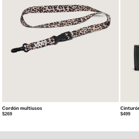
- Collar acolchado para soporte y confort
- Detalle de talón en goma que aporta estabilidad y dur
- Logotipo Flying V clásico
- Suela cupsole que brinda soporte y resistencia super
- Suela híbrida waffle con zonas de pivote y ranuras f
- Agujetas para un ajuste personalizado
Cordón multiusos
Cinturó
$269
$499