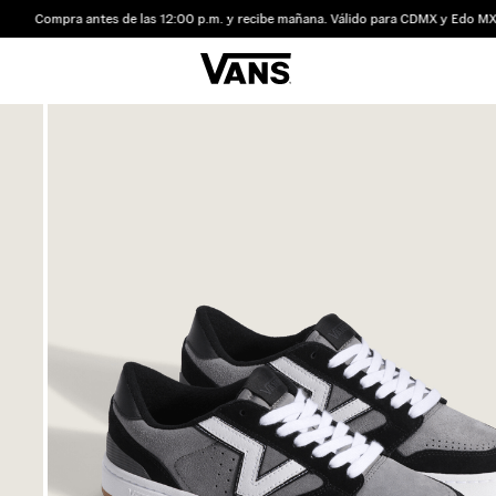
Compra antes de las 12:00 p.m. y recibe mañana. Válido para CDMX y Edo MX.