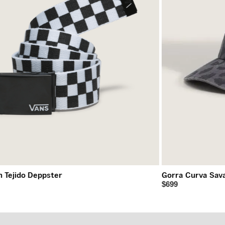
abilidad
ior
lexibles para mejor agarre y movimiento
n Tejido Deppster
Gorra Curva Sav
$699