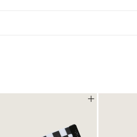
mblemático logotipo Flying V y actualizaciones modernas.
al y lo llevan al siguiente nivel. Su silueta de inspiración retr
mejorado para mayor comodidad y una suela cupsole de goma c
orte duradero sin perder estilo. Diseñados para quienes valor
 años 80
or resistencia y estilo