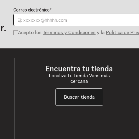
Correo electrónico*
r.
Acepto los
Términos y Condiciones
y la
Política de Pri
Encuentra tu tienda
Localiza tu tienda Vans más
cercana
Buscar tienda