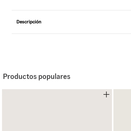
Descripción
Referencia: VN000D6RDE2
Inspirado en el pasado. Listo para el presente.
Un guiño a la colección Serio de los años 80, con el e
Los tenis Lowland 2.0 retoman el estilo deportivo origin
herencia y tecnología contemporánea, con un ajuste 
Productos populares
que reemplaza la tecnología ComfyCush, ofreciendo sop
versatilidad y la autenticidad.
Detalles:
- Tenis de corte bajo con inspiración de archivo de los
- Perfil delgado y limpio para un estilo versátil
- Construcción en piel y materiales sintéticos para may