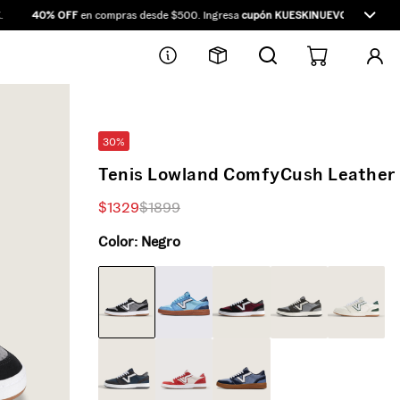
40% OFF
en compras desde $500. Ingresa
cupón KUESKINUEVO40
directamen
30%
Tenis Lowland ComfyCush Leather
$
1329
$
1899
Color:
Negro