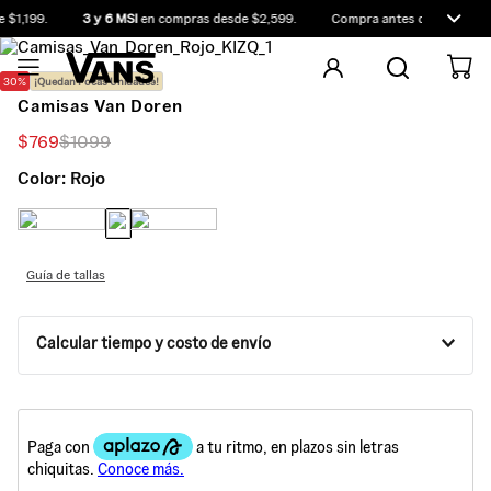
$1,199.
3 y 6 MSI
en compras desde $2,599.
Compra antes de las 12:00 
30%
¡Quedan Pocas Unidades!
Camisas Van Doren
$
769
$
1099
Color:
Rojo
Guía de tallas
Calcular tiempo y costo de envío