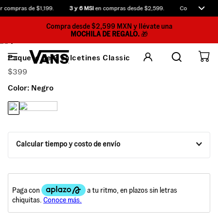
 compras de $1,199.
3 y 6 MSI
en compras desde $2,599.
Compra antes d
Compra desde $2,599 MXN y llévate una
MOCHILA DE REGALO.
🎁
Paquete de 3 calcetines Classic
$
399
Color:
Negro
Calcular tiempo y costo de envío