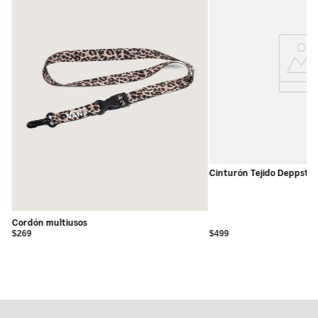
Detalles:
- Calcetines tipo tobillo (quarter)
- Logo Vans en jacquard sobre el tobillo
- Ajuste cómodo para uso diario
- Paquete de 3 pares
- 72% algodón, 22% poliéster, 2% nailon, 2% elastodieno,
2% elastano
Cinturón Tejido Deppster
Cordón multiusos
$269
$499