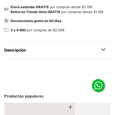
Envío estándar GRATIS
por compras desde $1.799.
Retiro en Tienda Vans GRATIS
por compras desde $1.199.
Devoluciones gratis en 90 días.
3 y 6 MSI
por compras de $2,599.
Descripción
Referencia: VN000QBXBLK
Comodidad diaria con corte bajo.
Calcetines tipo quarter diseñados para acompañarte en
tu día a día.
Estos calcetines elevan tu look urbano con un diseño
Productos populares
limpio y funcional. Confeccionados para el uso diario,
cuentan con un ajuste cómodo y el logo Vans en jacquard
sobre el tobillo, aportando ese toque clásico que nunca
falla.