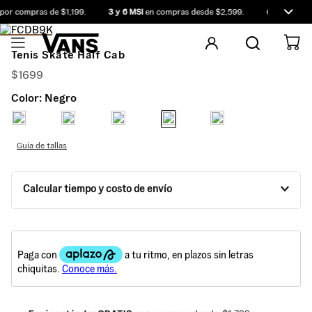
or compras de $1,199.
3 y 6 MSI
en compras desde $2,599.
Compra antes
Tenis Skate Half Cab
$
1699
Color:
Negro
Guía de tallas
Calcular tiempo y costo de envío