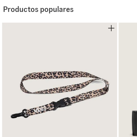
goma con la clásica franja foxing-Suela con patrón wa
el look y la sensación original-Icónica insignia Sidestri
Productos populares