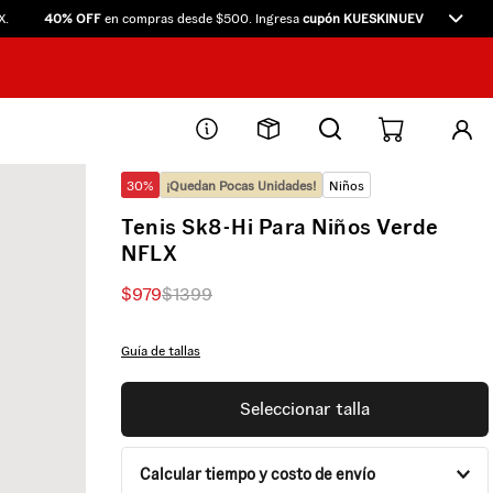
40% OFF
en compras desde $500. Ingresa
cupón KUESKINUEVO40
directamen
30%
¡Quedan Pocas Unidades!
Niños
Tenis Sk8-Hi Para Niños Verde
NFLX
$
979
$
1399
Guía de tallas
Seleccionar talla
Calcular tiempo y costo de envío