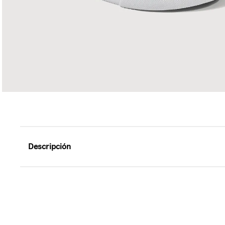
Descripción
El original skate hi-top. El original skate hi-top, el Sk
después como el primer calzado alto de skate en irrump
refuerzos en la parte frontal, sigue siendo un estilo 
Sidestripe de Vans, y su diseño atrevido se ha manteni
superior alta-Recomendado para edades de 8 a 13 años-