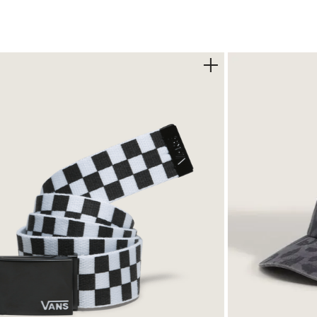
ffle para un agarre confiable desde 1966-Construcción vulcani
pe™