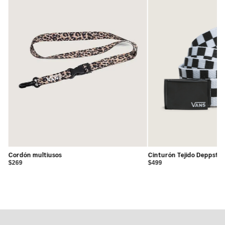
de combinar y perfecta para acompañarte en cualquier
plan con un estilo limpio y atemporal.
Detalles:
- Playera de manga corta para un estilo casual de uso
diario
- Cuello redondo para un look clásico y versátil
- Acabado lavado (garment wash) para mayor suavidad y
sensación desgastada
- Tejido ligero para una comodidad duradera
- 100% algodón
Cordón multiusos
Cinturón Tejido Deppster
$269
$499