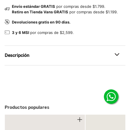
Envío estándar GRATIS
por compras desde $1.799.
Retiro en Tienda Vans GRATIS
por compras desde $1.199.
Devoluciones gratis en 90 días.
3 y 6 MSI
por compras de $2,599.
Descripción
Referencia: VN000TPBC9F
Playera premium cómoda para el día a día.
Esta playera de la colección Premium eleva los básicos de
todos los días con un enfoque en comodidad y calidad
superior.
Productos populares
Confeccionada en tejido ligero de algodón y con acabado
lavado (garment wash), ofrece una sensación suave y
cómoda desde el primer uso. Su diseño de cuello redondo
y ajuste relajado la convierte en una prenda esencial, fácil