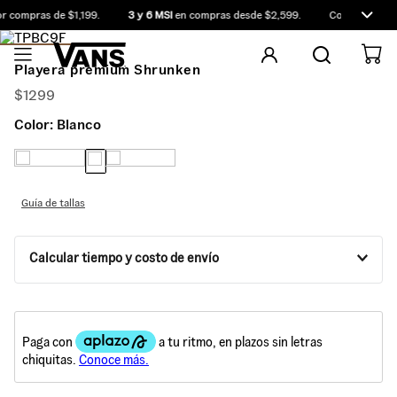
 compras de $1,199.
3 y 6 MSI
en compras desde $2,599.
Compra antes d
Playera premium Shrunken
$
1299
Color:
Blanco
Guía de tallas
Calcular tiempo y costo de envío